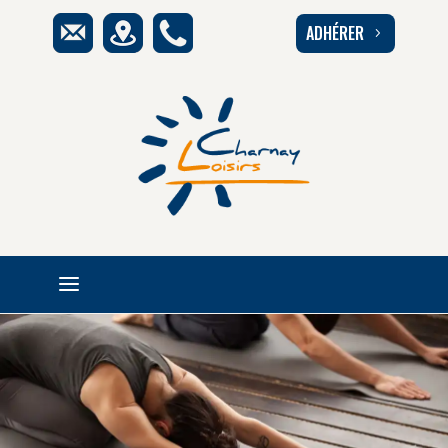
ADHÉRER
5
a