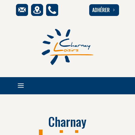
ADHÉRER
5
a
Charnay