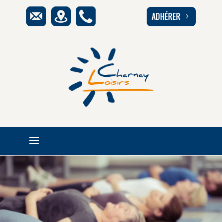
ADHÉRER
5
a