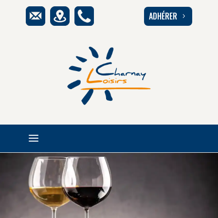
ADHÉRER
5
a