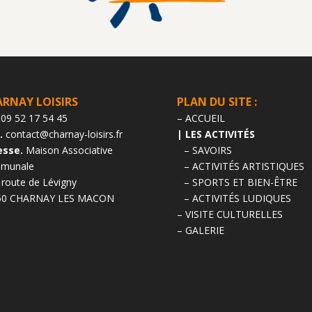
RNAY LOISIRS
PLAN DU SITE :
09 52 17 54 45
– ACCUEIL
.
contact@charnay-loisirs.fr
| LES ACTIVITÉS
esse.
Maison Associative
– SAVOIRS
munale
– ACTIVITÉS ARTISTIQUES
 route de Lévigny
– SPORTS ET BIEN-ÊTRE
50 CHARNAY LES MACON
– ACTIVITÉS LUDIQUES
– VISITE CULTURELLES
– GALERIE