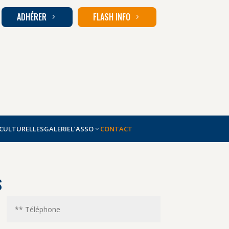
ADHÉRER
FLASH INFO
5
5
 CULTURELLES
GALERIE
L’ASSO
CONTACT
S